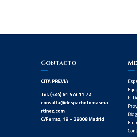
Contacto
M
CITA PREVIA
Espe
Equi
Tel. (+34) 91 473 11 72
El D
consulta@despachotomasma
Proy
rtinez.com
Blo
C/Ferraz, 18 – 28008 Madrid
Emp
Con